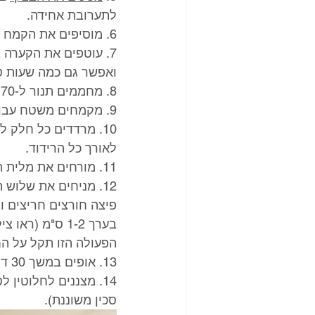
לתערובת אחידה.
6. מוסיפים את הקמח ואבקת האפיה ולשים בעדינות בידיים עד שנוצר בצק אחיד. 
7. עוטפים את הקערה 
ואפשר גם כמה שעות טו
8. מחממים תנור ל-170 מעלות ומרפדים תבנית תנור בנייר אפיה.  
9. מקמחים משטח עבודה היטב בקמח. מחלקים את הבצק ל-3 חלקים שווים. 
10. מרדדים כל חלק
לאורך כל הרידוד. 
11. מורחים את מלית הפרג ומרדדים לרולדה. חוזרים על הפעולה עם 2 חלקי הבצק הנוספים. 
12. מניחים את שלוש
פיצה חורצים חריצים 
בערך 1-2 ס"מ 
הפעולה הזו תקל על הח
13. אופים במשך 30 דקות, עד שהרולדות מזהיבות (לא משחימות!)
14. מצננים לחלוטין
סכין משוננת).