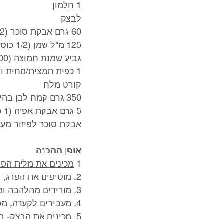
1 חלמון
לבצק
60 גרם אבקת סוכר (1/2 כוס)
125 מ"ל שמן (1/2 כוס)
גביע שמנת חמוצה (200 גרם)
1 כפית תמצית/מחית וניל
קורט מלח
350 גרם קמח לבן בהיר
5 גרם אבקת אפיה (1 כפית)
אבקת סוכר לפיזור מעל
אופן ההכנה
1 
מכינים את מלית הפר
2. מוסיפים את הפרג, פקאנים טחונים וקינמון ומערבבים היטב עד שהנוזלים נספגים.
3. מורידים מהלהבה ומוסיפים את החלמון תוך כדי ערבוב מהיר (כדי שלא יתבשל מהחום).
4. מעבירים לקערה, מכסים בניילון נצמד ומניחים בצד להתקררות. 
5. 
מכינים את הבצק-
 ב