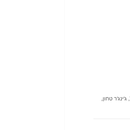
ת לימון, 1 כפית קינמון, הל, ג'ינג'ר טחון, 