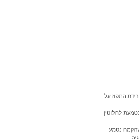
ידת התפוז על 
נטמעת לחלוטין 
שהקמח נטמע 
יה. 