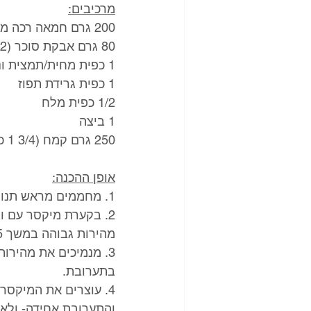
מרכיבים:
200 גרם חמאה רכה מאוד בטמפ' החדר
80 גרם אבקת סוכר (1/2 כוס+1 כף)
1 כפית מחית/תמצית וניל
1 כפית גרידת תפוז
1/2 כפית מלח
1 ביצה
250 גרם קמח (3/4 1 כוסות)
אופן ההכנה:
1. מחממים מראש תנור ל-160 מעלות.
2. בקערת מיקסר עם ו
מהירות גבוהה במשך 5 דקות. מדי פעם "מגרדים" את הצדדים בעזרת לקקן.
3. מנמיכים את מהירו
בתערובת. 
4. עוצרים את המיקס
והתערובת אחידה- ולא 