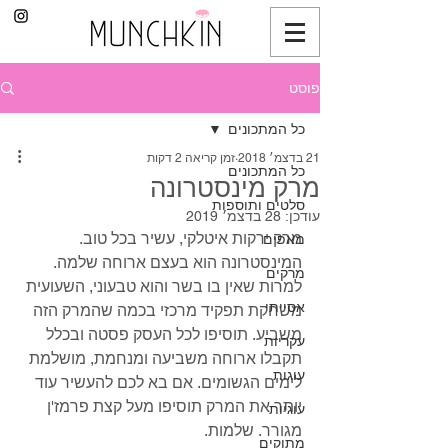
פוסט
כל המתכונים
21 בדצמ׳ 2018
זמן קריאה 2 דקות
כל המתכונים
מרק מינסטרונה
סלטים ותוספות
עודכן:
28 בדצמ׳ 2019
מרק ירקות איטלקי, עשיר בכל טוב. 
מאפים
המינסטרונה הוא בעצם ארוחה שלמה. 
מרקים
למרות שאין בו בשר והוא טבעוני, השעועית 
אסייתי
משחקת תפקיד מרכזי בכמה שהמרק הזה 
משביע. תוסיפו לכל העסק פסטה ובכלל 
עקריות
תקבלו ארוחה משביעה ומנחמת, מושלמת 
עוגות
לימים הגשומים. אם בא לכם להעשיר עוד 
יותר את המרק תוסיפו מעל קצת פרמז'ן 
עוגיות
מגורר. שלמות.
מתוקים