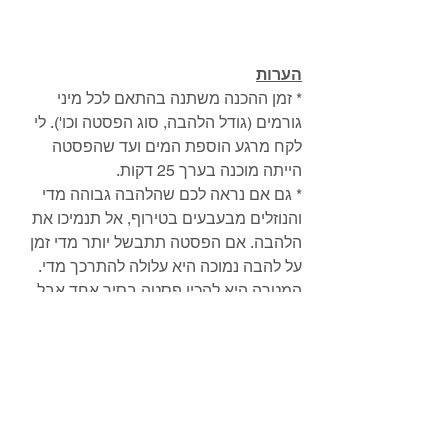
הערות
* זמן ההכנה משתנה בהתאם לכל מיני 
גורמים (גודל הלהבה, סוג הפסטה וכו'). לי 
לקח מרגע הוספת המים ועד שהפסטה 
הייתה מוכנה בערך 25 דקות. 
* גם אם נראה לכם שהלהבה גבוהה מדי 
והנוזלים מבעבעים בטירוף, אל תנמיכו את 
הלהבה. אם הפסטה תתבשל יותר מדי זמן 
על להבה נמוכה היא עלולה להתרכך מדי. 
המטרה היא להכין פסטה בסיר אחד אבל 
לשמור על מרקם נגיס וטעים (אל-דנטה). 
* ניתן לגוון בסוג הפטריות ולעשות מיקס. 
* אופציה לשדרוג: לפני תחילת הבישול 
הקפיצו קוביות חזה עוף או סלמון באותו 
הסיר, הוציאו והניחו בקערה בצד. הכינו 
באותו הסיר את המתכון כרגיל ובסוף לפני 