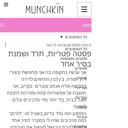
פוסט
כל המתכונים
3 במרץ 2020
זמן קריאה 2 דקות
כל המתכונים
פסטה פטריות, תרד ושמנת
סלטים ותוספות
בסיר אחד
מאפים
אני עכשיו בתקופה בה אני מחפשת קיצורי 
מרקים
דרך, מודה. בין לבין התיזוזים לדירה 
החדשה אליה אנחנו עוברים  בקרוב, אני 
אסייתי
חושבת על אפשרויות קלות ומהירות להכנת 
עקריות
אוכל בבית, בלי יותר מדי מרכיבים וכלים 
לשטוף.
עוגות
המתכון הזה נולד בדיוק בשביל זה- "לזרוק" 
עוגיות
כמה מרכיבים שהיו לי במקרר לסיר אחד 
מתוקים
ולתת ללהבת הבישול לעשות את העבודה. 