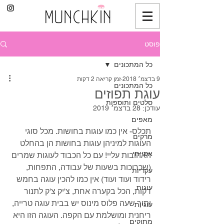
פוסט
כל המתכונים
9 בדצמ׳ 2018
זמן קריאה 2 דקות
כל המתכונים
עוגת תפוזים
סלטים ותוספות
עודכן:
28 בדצמ׳ 2019
מאפים
תכלס- אין כמו עוגות בחושות. מכל סוגי 
מרקים
העוגות למיניהן עוגות בחושות הן בהחלט 
אסייתי
האהובות עליי! עם כל הכבוד לעוגות שמרים 
(שכרוכות בשעות של עבודה, התפחות, 
עקריות
רידוד ועוד ועוד) אין כמו להכין עוגה בחמש 
עוגות
דקות, הכל בקערה אחת, צ'יק צ'ק לתנור 
ותוך שעה פלוס מינוס יש בבית עוגה טרייה, 
עוגיות
ריחנית ומושלמת עם הקפה. העוגה הזו היא 
מתוקים