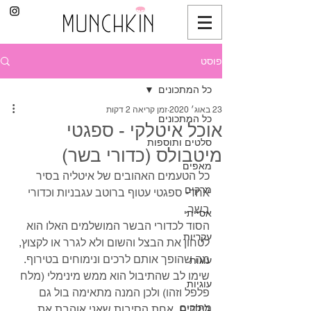
פוסט
כל המתכונים
23 באוג׳ 2020
זמן קריאה 2 דקות
כל המתכונים
אוכל איטלקי - ספגטי
סלטים ותוספות
מיטבולס (כדורי בשר)
מאפים
כל הטעמים האהובים של איטליה בסיר 
מרקים
אחד- ספגטי עטוף ברוטב עגבניות וכדורי 
בשר.
אסייתי
הסוד לכדורי הבשר המושלמים האלו הוא 
עקריות
לטחון את הבצל והשום ולא לגרר או לקצוץ, 
מה שהופך אותם לרכים ונימוחים בטירוף. 
עוגות
שימו לב שהתיבול הוא ממש מינימלי (מלח 
עוגיות
פלפל וזהו) ולכן המנה מתאימה בול גם 
מתוקים
לילדים. אחת הסיבות שאני אוהבת את 