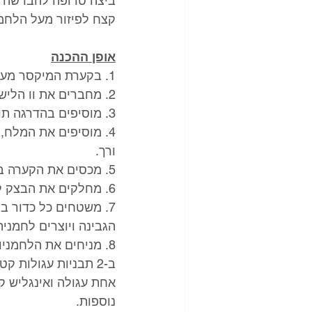
ביצה טרופה להברשה
קצח לפיזור מעל הלחמ
אופן ההכנה
1. בקערת המיקסר מערבבים את הקמח, שמרים, סוכר, ביצה וחמאה.
2. מחברים את וו הלישה ומתחילים ללוש במהירות נמוכה. 
3. מוסיפים בהדרגה תוך כדי לישה את מיץ הסלק. לשים עד שנוצר כדור בצק.
ורך. 
5. מכסים את הקערה בניילון נצמד ומתפיחים במשך שעה, עד שהבצק מכפיל את נפחו. 
6. מחלקים את הבצק ל-10 כדורים שווים (אפשר לפי העין ואפשר לשקול ל-90 גרם כל כדור).
7. משטחים כל כדור ב
הגבינה ויוצרים לחמניה
8. מניחים את הלחמנ
נוספות.