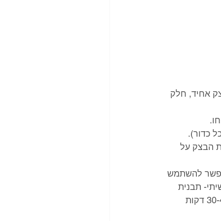
ם במשך 7 דקות עד שנוצר בצק אחיד, חלק 
ת הבצק על 
אפשר להשתמש 
ה בקוטר 26, או כמו שאני עשיתי- תבנית 
אחת עגולה ואינגליש קייק אחת). מכסים בניילון נצמד או מגבת ומתפיחים במשך 30-40 דקות 